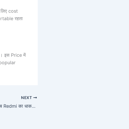
 लिए cost
rtable रहता
इस Price में
 popular
NEXT
मात्र रु13,999 में लॉन्च Redmi का धाकड़ 5G स्मार्टफोन, 200MP DSLR कैमरा और 120W फास्ट चार्जर सपोटर खरीदें