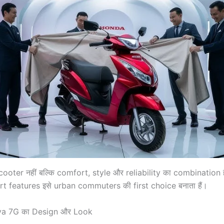
Scooter नहीं बल्कि comfort, style और reliability का combinatio
t features इसे urban commuters की first choice बनाता हैं।
va 7G का Design और Look