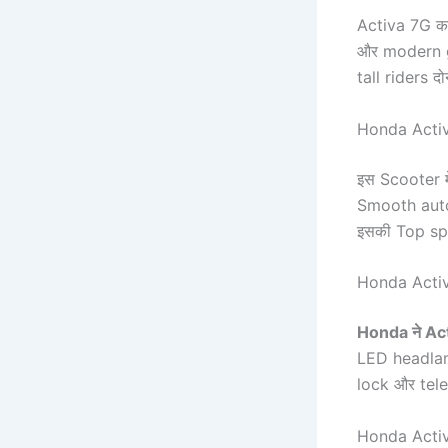
Activa 7G क
और modern gr
tall riders दो
Honda Acti
इस Scooter म
Smooth autom
इसकी Top spe
Honda Activ
Honda ने Ac
LED headlam
lock और tele
Honda Acti