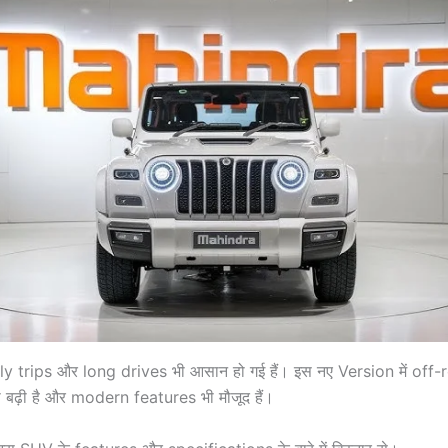
ly trips और long drives भी आसान हो गई हैं। इस नए Version में off
 बढ़ी है और modern features भी मौजूद हैं।